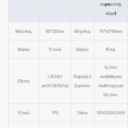
συμπιεστής
αέρα)
Μέγεθος:
80*225cm
Μέγεθος:
75*40*69mm
Βάρος:
12 κιλά
Βάρος:
65 kg.
5L/min
1.3ATA(4
Παροχή ο
αναβάθμιση
Πίεση:
psi)/1.5ATA(7ψ)
ξυγόνου:
διαθέσιμη για
10L/min.
Υλικό:
TPU
Τάση:
110V/220V/240V