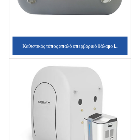
Καθιστικός τύπος απαλό υπερβαρικό θάλαμο L.